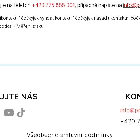
jte na telefon 
+420 775 888 001
, případně napište na 
info@pr
í
kontaktní čočky
jak vyndat kontaktní čočky
jak nasadit kontaktní čoč
optika
Měření zraku
UJTE NÁS
KO
info@pr
+420 
Všeobecné smluvní podmínky