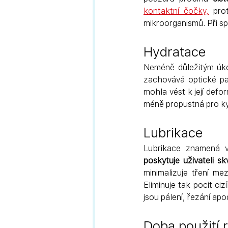
kontaktní čočky,
 pro
mikroorganismů. Při s
Hydratace
Neméně důležitým úko
zachovává optické pa
mohla vést k její defo
méně propustná pro ky
Lubrikace
poskytuje uživateli sk
minimalizuje tření me
Eliminuje tak pocit ci
jsou pálení, řezání ap
Doba použití 