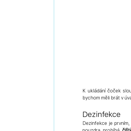
K ukládání čoček slou
bychom měli brát v úva
Dezinfekce
Dezinfekce je prvním,
pouzdra probíhá 
čiš