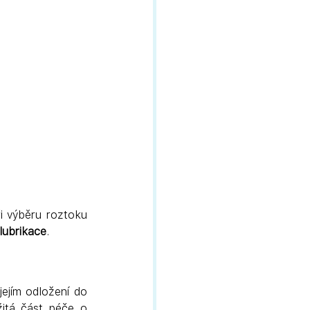
i výběru roztoku 
lubrikace
.
ejím odložení do 
 Je to velmi důležitá část péče o 