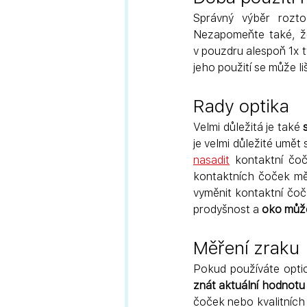
Správný výběr rozto
Nezapomeňte také, ž
v pouzdru alespoň 1x t
jeho použití se může li
Rady optika
Velmi důležitá je také 
je velmi důležité umět
nasadit
kontaktní čo
kontaktních čoček měl
vyměnit kontaktní čoč
prodyšnost a 
oko může
Měření zraku
znát aktuální hodnotu 
čoček nebo kvalitních b