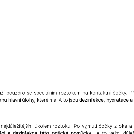
ží pouzdro se speciálním roztokem na kontaktní čočky. Př
hu hlavní úlohy, které má. A to jsou 
dezinfekce, hydratace a 
 nejdůležitějším úkolem roztoku. Po vyjmutí čočky z oka a j
tění a dezinfekce této optické pomůcky.