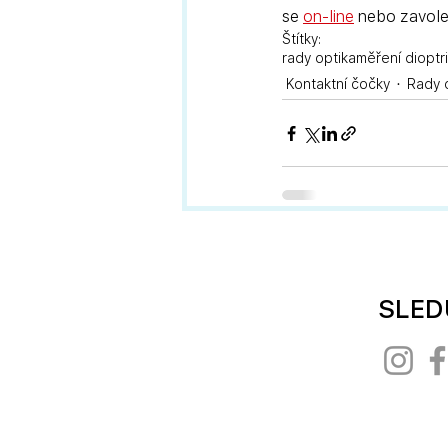
se 
on-line
 nebo zavole
Štítky:
rady optika
měření dioptri
Kontaktní čočky
Rady 
SLED