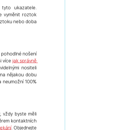
yto ukazatele. 
e vyměnit roztok 
roztoku nebo doba 
 pohodlné nošení 
 více 
jak správně 
delnými nositeli 
 na nějakou dobu 
ka neumožní 100% 
Pokud používáte optické korekční pomůcky jako jsou brýle nebo kontaktní čočky, vždy byste měli 
ěrem kontaktních 
čekání
. Objednejte 