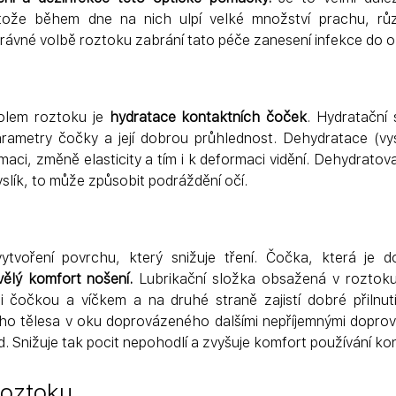
tože během dne na nich ulpí velké množství prachu, růz
právné volbě roztoku zabrání tato péče zanesení infekce do o
lem roztoku je 
hydratace kontaktních čoček
. Hydratační 
rametry čočky a její dobrou průhlednost. Dehydratace (vys
rmaci, změně elasticity a tím i k deformaci vidění. Dehydratov
slík, to může způsobit podráždění očí.
vělý komfort nošení.
 Lubrikační složka obsažená v roztoku
zi čočkou a víčkem a na druhé straně zajistí dobré přilnut
zího tělesa v oku doprovázeného dalšími nepříjemnými doprovo
od. Snižuje tak pocit nepohodlí a zvyšuje komfort používání k
roztoku