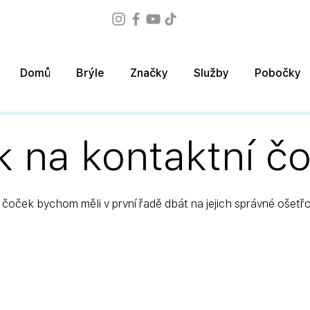
Domů
Brýle
Značky
Služby
Pobočky
k na kontaktní č
5
 čoček bychom měli v první řadě dbát na jejich správné ošetřo