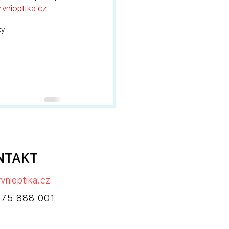
vnioptika.cz
ky
NTAKT
vnioptika.cz
775 888 001