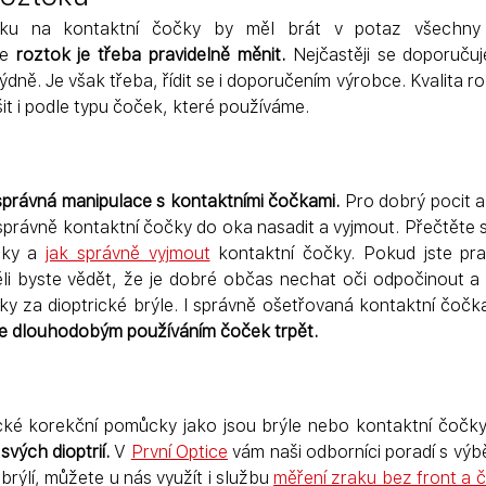
ku na kontaktní čočky by měl brát v potaz všechny t
e 
roztok je třeba pravidelně měnit.
 Nejčastěji se doporučuj
ýdně. Je však třeba, řídit se i doporučením výrobce. Kvalita 
šit i podle typu čoček, které používáme.
správná manipulace s kontaktními čočkami.
 Pro dobrý pocit a
 správně kontaktní čočky do oka nasadit a vyjmout. Přečtěte si
čky a 
jak správně vyjmout
kontaktní čočky. Pokud jste pravi
i byste vědět, že je dobré občas nechat oči odpočinout a
ky za dioptrické brýle. I správně ošetřovaná kontaktní čoč
 dlouhodobým používáním čoček trpět.
svých dioptrií.
 V 
První Optice
 vám naši odborníci poradí s výb
rýlí, můžete u nás využít i službu 
měření zraku bez front a 