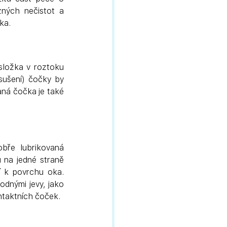
ných nečistot a 
ka.
složka v roztoku 
ušení) čočky by 
aná čočka je také 
Lubrikace znamená vytvoření povrchu, který snižuje tření. Čočka, která je dobře lubrikovaná 
 na jedné straně 
í k povrchu oka. 
dnými jevy, jako 
ontaktních čoček.