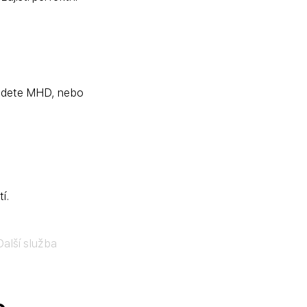
jedete MHD, nebo 
í.
Další služba