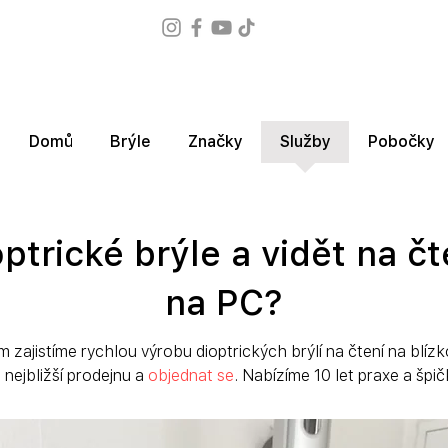
Domů
Brýle
Značky
Služby
Pobočky
ptrické brýle a vidět na čte
na PC?
ám zajistíme rychlou výrobu dioptrických brýlí na čtení na blí
 nejbližší prodejnu a 
objednat se
. Nabízíme 10 let praxe a šp