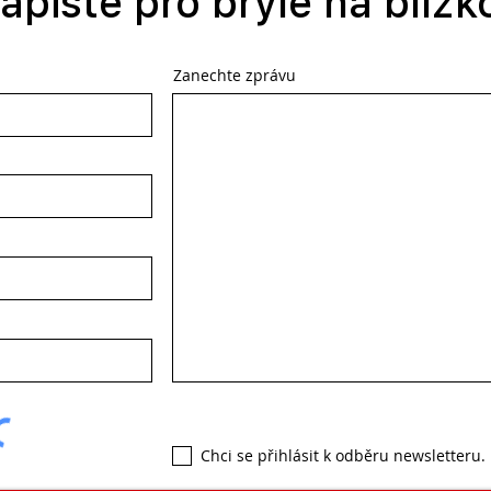
apište pro brýle na blízk
Zanechte zprávu
Chci se přihlásit k odběru newsletteru.