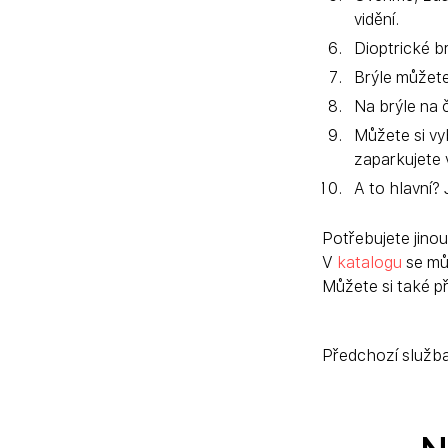
vidění.
Dioptrické b
Brýle můžete
Na brýle na 
Můžete si vy
zaparkujete v
A to hlavní?
Potřebujete jinou
V 
katalogu
 se m
Můžete si také př
Předchozí služb