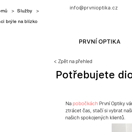
info@prvnioptika.cz
omů
>
Služby
>
ci brýle na blízko
PRVNÍ OPTIKA
< Zpět na přehled
Potřebujete dio
Na 
pobočkách
 První Optiky v
ztrácet čas, stačí si vybrat naši
našich spokojených klientů.