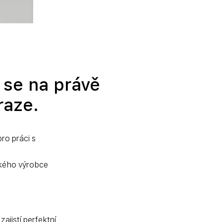
 se na právě
raze.
ro práci s 
ckého výrobce 
jistí perfektní 