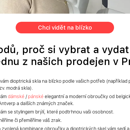
Chci vidět na blízko
dů, proč si vybrat a vydat
ednu z našich prodejen v P
ám dioptrická skla na blízko podle vašich potřeb (například p
zv. modrá skla).
vám 
dámské
 / 
pánské
 elegantní a moderní obroučky od belgi
tverp a dalších známých značek.
 se stylingem brýlí, které podtrhnou vaši osobnost.
ěříme či přeměříme váš zrak.
 zvolená kombinace obroučky a dioptrických skel vám sedí a za