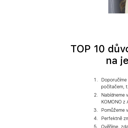
TOP 10 důvo
na j
Doporučíme v
počítačem, t
Nabídneme 
KOMONO z An
Pomůžeme vám
Perfektně zm
Ověříme, zda