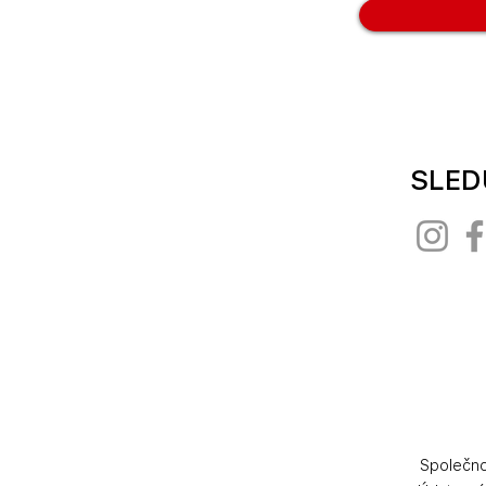
SLED
Společno