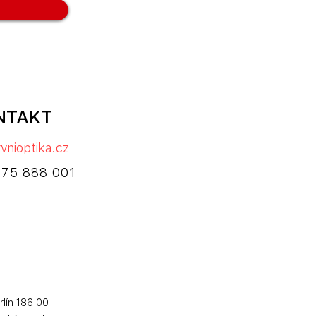
NTAKT
vnioptika.cz
775 888 001
lín 186 00.