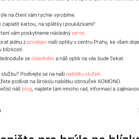
rýle na čtení vám rychle vyrobíme.
 zaplatit kartou, na splátky i poukázkami?
čtení vám poskytneme následný
 servis
.
brat jednu z 
prodejen
 naší optiky v centru Prahy, ke všem do
 blízkosti.
 Jednoduše se 
objednáte
 a náš optik na vás bude čekat.
 službu? Podívejte se na naši 
nabídku služeb.
ůžete podívat na širokou nabídku obrouček KOMONO.
ečíst náš 
blog
, najdete tam mnoho rad, informací a zajímavost
a