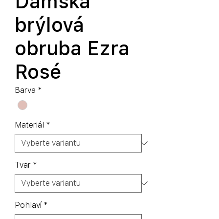
Dámská
brýlová
obruba Ezra
Rosé
Barva
*
Materiál
*
Tvar
*
Pohlaví
*