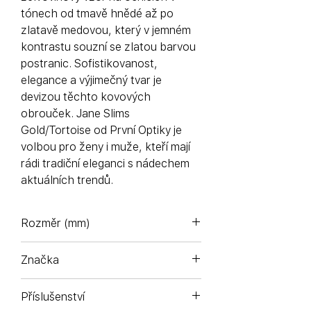
tónech od tmavě hnědé až po
zlatavě medovou, který v jemném
kontrastu souzní se zlatou barvou
postranic. Sofistikovanost,
elegance a výjimečný tvar je
devizou těchto kovových
obrouček. Jane Slims
Gold/Tortoise od První Optiky je
volbou pro ženy i muže, kteří mají
rádi tradiční eleganci s nádechem
aktuálních trendů.
Rozměr (mm)
53-18-145
Značka
Komono - Antverpy (Belgie)
Příslušenství