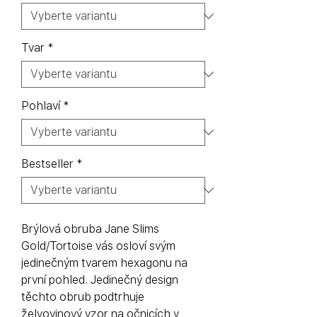
Tvar
*
Pohlaví
*
Bestseller
*
Brýlová obruba Jane Slims
Gold/Tortoise vás osloví svým
jedinečným tvarem hexagonu na
první pohled. Jedinečný design
těchto obrub podtrhuje
želvovinový vzor na očnicích v