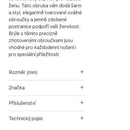
ženu. Tato obruba vám dodá šarm
a styl, elegantně tvarované oválné
obroučky a jemně zdobené
postranice podpoří vaši ženskost.
Brýle s těmito precizně
zhotovenými obroučkami jsou
vhodné pro každodenní nošení i
pro speciální příležitosti.
Rozměr (mm)
48-17-130
Značka
Komono - Antverpy (Belgie)
Příslušenství
Pouzdro na brýle a čisticí sáček z
Technický popis
mikrovlákna.
Ručně vyráběný acetátový