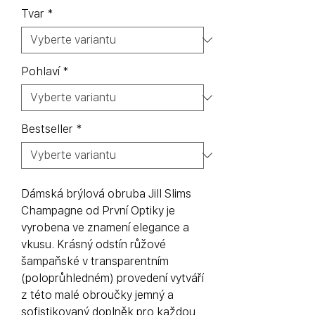
Tvar
*
Pohlaví
*
Bestseller
*
Dámská brýlová obruba Jill Slims
Champagne od První Optiky je
vyrobena ve znamení elegance a
vkusu. Krásný odstín růžové
šampaňské v transparentním
(poloprůhledném) provedení vytváří
z této malé obroučky jemný a
sofistikovaný doplněk pro každou