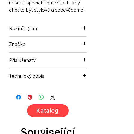
nošení i speciální příležitosti, kdy
chcete být stylové a sebevědomé.
Rozměr (mm)
52-20-145
Značka
Komono - Antverpy (Belgie)
Příslušenství
Pouzdro na brýle a čisticí sáček z
Technický popis
mikrovlákna.
Ručně vyráběný acetátový
rám, vyztužený drátkém z
nerezové oceli. Šrouby s gumovým
povlakem a vlastní ručně vkládané
Katalog
logo na bočnici.
Související