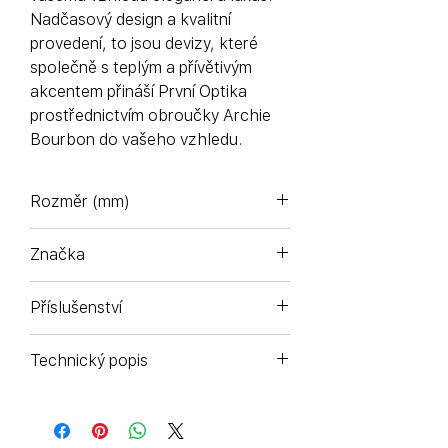
Nadčasový design a kvalitní
provedení, to jsou devizy, které
společně s teplým a přívětivým
akcentem přináší První Optika
prostřednictvím obroučky Archie
Bourbon do vašeho vzhledu.
Rozměr (mm)
139-49-145
Značka
Komono - Antverpy (Belgie)
Příslušenství
Pouzdro na brýle a čisticí sáček z
Technický popis
mikrovlákna.
Ručně vyráběný acetátový
rám, vyztužený drátkém z
nerezové oceli. Šrouby s gumovým