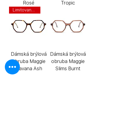
Rosé
Tropic
Limitovaná Edice
Dámská brýlová
Dámská brýlová
obruba Maggie
obruba Maggie
Havana Ash
Slims Burnt
Dámská brýlová
Dámská brýlová
obruba Maggie
obruba Maggie
Slims Havana
Slims Champagne