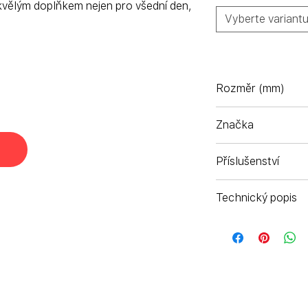
vělým doplňkem nejen pro všední den,
Vyberte variant
Rozměr (mm)
56-17-145
Značka
Komono - Antverp
Příslušenství
Pouzdro na brýle a
Technický popis
Ručně vyráběný a
drátkém z nerezo
povlakem a vlastn
bočnici.