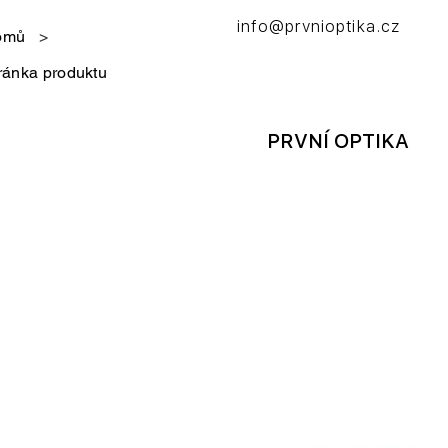
info@prvnioptika.cz
omů
>
ránka produktu
PRVNÍ OPTIKA