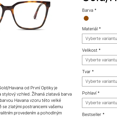
Barva
*
Materiál
*
Vyberte variant
Velikost
*
Vyberte variant
Tvar
*
Vyberte variant
old/Havana od První Optiky je
Pohlaví
*
a stylový vzhled. Žíhaná zlatavá barva
arvou Havana vzoru této velké
Vyberte variant
 se zlatými postranicemi vašemu
 kvalitním provedením a pohodlným
Bestseller
*