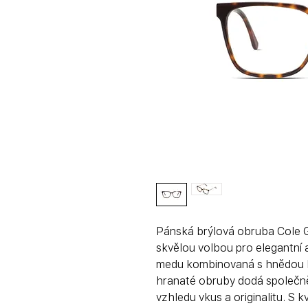
Pánská brýlová obruba Cole G
skvělou volbou pro elegantní 
medu kombinovaná s hnědou b
hranaté obruby dodá společně
vzhledu vkus a originalitu. S