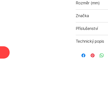
Rozměr (mm)
Značka
Komono - Antverp
Příslušenství
Pouzdro na brýle a
Technický popis