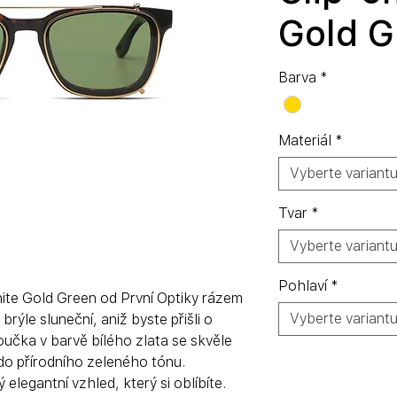
Gold G
Barva
*
Materiál
*
Vyberte variant
Tvar
*
Vyberte variant
Pohlaví
*
hite Gold Green od První Optiky rázem
Vyberte variant
brýle sluneční, aniž byste přišli o
roučka v barvě bílého zlata se skvěle
do přírodního zeleného tónu.
elegantní vzhled, který si oblíbíte.