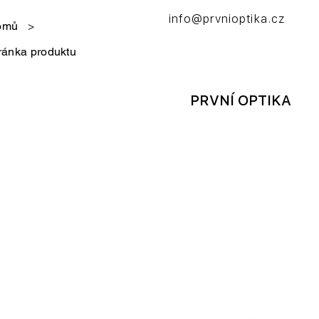
info@prvnioptika.cz
omů
>
ránka produktu
PRVNÍ OPTIKA