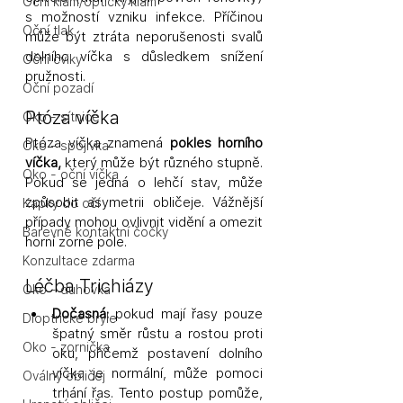
Oční klam/optický klam
s možností vzniku infekce. Příčinou 
Oční tlak
může být ztráta neporušenosti svalů 
dolního víčka s důsledkem snížení 
Oční cviky
pružnosti.
Oční pozadí
Ptóza víčka
Oko - sítnice
Ptóza víčka znamená 
pokles horního 
Oko - spojivka
víčka,
 který může být různého stupně. 
Oko - oční víčka
Pokud se jedná o lehčí stav, může 
způsobit asymetrii obličeje. Vážnější 
Kapky do očí
případy mohou ovlivnit vidění a omezit 
Barevné kontaktní čočky
horní zorné pole.
Konzultace zdarma
Léčba Trichiázy
Oko - duhovka
Dočasná:
 pokud mají řasy pouze 
Dioptrické brýle
špatný směr růstu a rostou
proti 
Oko - zornička
oku, přičemž postavení dolního 
víčka je normální, může pomoci 
Oválný obličej
trhání řas. Tento postup pomůže, 