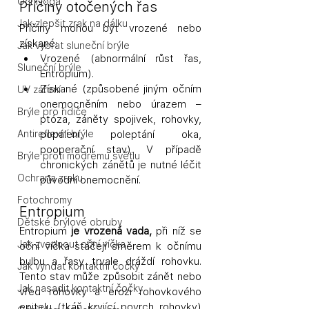
Oční jóga
Příčiny otočených řas
Jak zlepšit zrak na dálku
Příčiny mohou být vrozené nebo 
získané:
Jak vybrat sluneční brýle
Vrozené (abnormální růst řas, 
Sluneční brýle
Entropium).
Získané (způsobené jiným očním 
UV záření
onemocněním nebo úrazem – 
Brýle pro řidiče
ptóza, záněty spojivek, rohovky, 
Antireflexní brýle
popálení, poleptání oka, 
pooperační stav). V případě 
Brýle proti modrému světlu
chronických zánětů je nutné léčit 
Ochrana zraku
původní onemocnění.
Fotochromy
Entropium
Dětské brýlové obruby
Entropium 
je vrozená vada,
 při níž se 
Jak zvednout oční víčka
oční víčka stáčejí směrem k očnímu 
bulbu a řasy trvale dráždí rohovku. 
Jak vyndat kontaktní čočky
Tento stav může způsobit zánět nebo 
Jak nasadit kontaktní čočky
vřed rohovky a erozi rohovkového 
epitelu (tkáň kryjící povrch rohovky) 