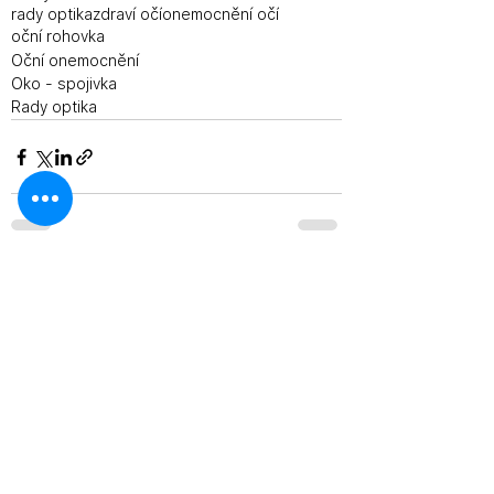
rady optika
zdraví očí
onemocnění očí
oční rohovka
Oční onemocnění
Oko - spojivka
Rady optika
Zobrazit vše
Související příspěvky