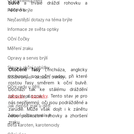
Oční onemocnění
bulvě
 a trvale dráždí rohovku a 
spojivku.  
Péče o brýle
Nejčastější dotazy na téma brýle
Informace ze světa optiky
Oční čočky
Měření zraku
Opravy a servis brýlí
Slevy a akční nabídky
Otočené řasy 
(Trichiáza, anglicky 
trichiasis) jsou oční vadou, při které 
Módní brýle - aktuální trendy
rostou řasy směrem k oční bulvě. 
Oční vady u dětí
Dochází tak ke stálému dráždění 
rohovky
 a 
spojivky
. Tento stav je pro 
Jak si zlepšit zrak
nás nepříjemný, oči jsou podrážděné a 
Jak zlepšit zrak u dětí
zarudlé. Může však dojít i k zánětu 
Zdravé oči a vitamín A
nebo poškození rohovky a zhoršení 
zraku.
Beta karoten, karotenoidy