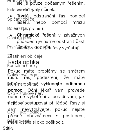
Hranatý obličej
ale je pouze dočasným řešením, 
nemá trvalý účinek.
Kulatý obličej
Trvalá:
 odstranění řas pomocí 
Špičatý obličej
laseru, nebo pomocí mrazu 
Bolest hlavy
(kryoterapie).
Chirurgické řešení:
 v závažných 
Oční migréna
případech je nutné odstranit část 
První Optika - pobočky
víček, ze kterých řasy vyrůstají.
Zeštíhlení obličeje
Rada optika
Kontaktní čočky
Pokud máte problémy se směrem 
Obličejová jóga
růstu řas, podezření, že máte 
otočené řasy, 
vyhledejte odbornou 
Brýle na počítač
pomoc
. Oční lékař vám provede 
Oko - zrakový nerv
odborné vyšetření a poradí vám, jak 
Oko - oční bulva
nejlépe postupovat při léčbě. Řasy si 
sami nevytrhávejte, pokud nejste 
Oko - akomodace
přesně obeznámeni s postupem, 
Péče o zrak
mohli byste si oko poškodit.
Štítky: