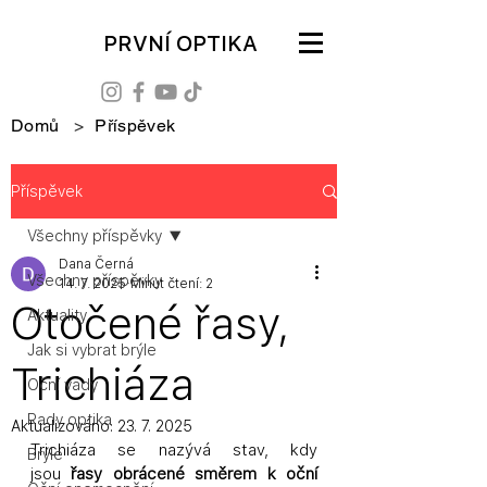
PRVNÍ OPTIKA
Domů
>
Příspěvek
Příspěvek
Všechny příspěvky
Dana Černá
Všechny příspěvky
14. 7. 2025
Minut čtení: 2
Otočené řasy,
Aktuality
Jak si vybrat brýle
Trichiáza
Oční vady
Rady optika
Aktualizováno:
23. 7. 2025
Trichiáza se nazývá stav, kdy 
Brýle
jsou 
řasy
obrácené směrem k oční 