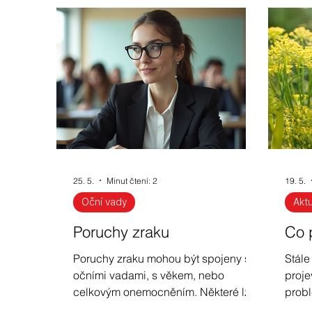
Nejčastější dotazy na téma brýle
Inform
Slevy a akční nabídky
Módní brýle - aktu
Zdravé oči a vitamín A
Beta karoten, ka
25. 5.
Minut čtení: 2
19. 5.
Sluneční brýle
UV záření
Brýle pro ř
Oční vady
Aktu
Poruchy zraku
Co 
Dětské brýlové obruby
Poruchy zraku mohou být spojeny s
Stále
očními vadami, s věkem, nebo
proje
celkovým onemocněním. Některé lze
prob
řešit pomocí brýlí, některé operací.
alerg