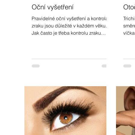
Oční vyšetření
Oto
Pravidelné oční vyšetření a kontrola
Trich
zraku jsou důležité v každém věku.
směre
Jak často je třeba kontrolu zraku
víčka
provádět? Možnost kontroly dioptrií v
drážd
První Optice.
podrá
mohou