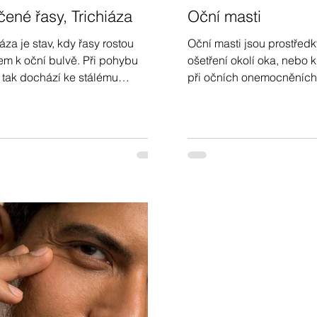
čené řasy, Trichiáza
Oční masti
iáza je stav, kdy řasy rostou
Oční masti jsou prostředk
m k oční bulvě. Při pohybu
ošetření okolí oka, nebo k
 tak dochází ke stálému
při očních onemocněních 
ění povrchu oka, které je
například alergie. Přečtět
žděné, zarudlé. Otočené řasy
našem příspěvku.
 způsobit zhoršení zraku.