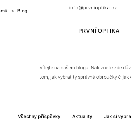
info@prvnioptika.cz
omů
>
Blog
PRVNÍ OPTIKA
Vítejte na našem blogu. Naleznete zde důvě
tom, jak vybrat ty správné obroučky či jak
Všechny příspěvky
Aktuality
Jak si vybra