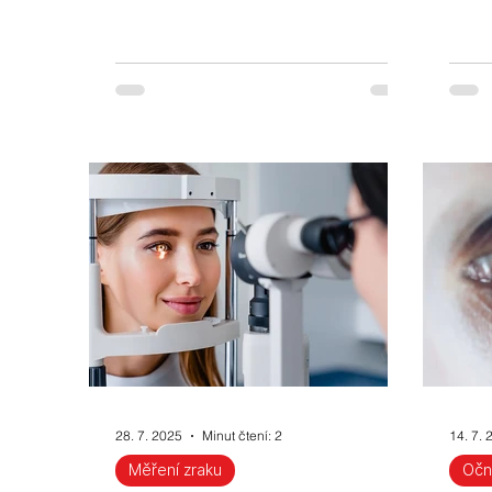
Přečtěte si více.
28. 7. 2025
Minut čtení: 2
14. 7. 
Měření zraku
Očn