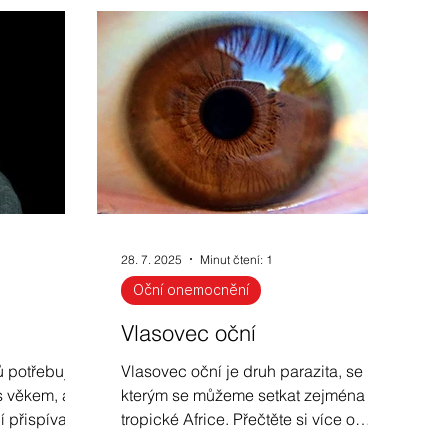
Opravy a servis brýlí
Jak zlepšit zrak u dětí
Jak vybrat sluneční brýle
28. 7. 2025
Minut čtení: 1
lu
Ochrana zraku
Fotochromy
Oční onemocnění
Vlasovec oční
ů potřebují
Vlasovec oční je druh parazita, se
 s věkem, ale
kterým se můžeme setkat zejména v
přispívají i
tropické Africe. Přečtěte si více o
tní styl.
příznacích i léčbě.