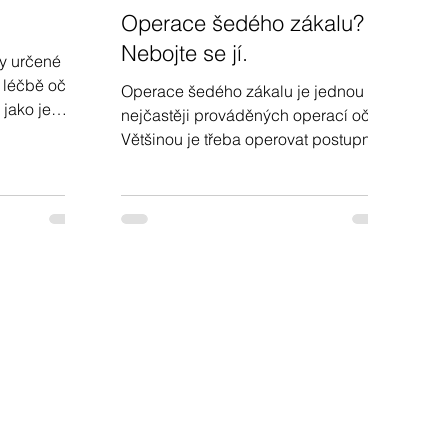
Operace šedého zákalu?
Nebojte se jí.
y určené k
 léčbě očí
Operace šedého zákalu je jednou z
jako je
nejčastěji prováděných operací očí.
e si více v
Většinou je třeba operovat postupně
obě oči. Není třeba se bát, více si
přečtěte v našem článku.