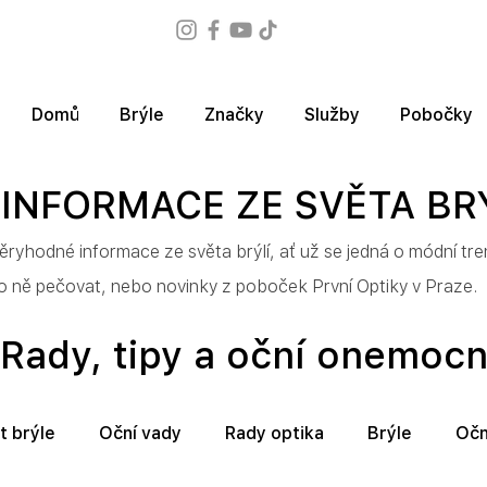
Domů
Brýle
Značky
Služby
Pobočky
INFORMACE ZE SVĚTA BR
ryhodné informace ze světa brýlí, ať už se jedná o módní trend
 o ně pečovat, nebo novinky z poboček První Optiky v Praze.
Rady, tipy a oční onemoc
t brýle
Oční vady
Rady optika
Brýle
Očn