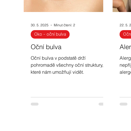
30. 5. 2025
Minut čtení: 2
22. 5. 
Oko - oční bulva
Očn
Oční bulva
Ale
Oční bulva v podstatě drží
Alerg
pohromadě všechny oční struktury,
nepř
které nám umožňují vidět.
alerg
prost
proje