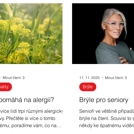
ace ze světa optiky
Oční čočky
Měření zraku
ální trendy
Oční vady u dětí
Jak si zlepšit zrak
rotenoidy
Oční jóga
Jak zlepšit zrak na dálku
Minut čtení: 3
11. 11. 2025
Minut čtení: 3
idiče
Antireflexní brýle
Brýle proti modrému svět
ality
Brýle
pomáhá na alergii?
Brýle pro seniory
 více lidí trpí různými alergickými
Senioři ve většině případ
vy. Přečtěte si více o tomto
brýle na čtení. Souvisí to
lému, poradíme vám, co na
někdy ke špatnému vidění 
ii pomáhá.
jiná onemocnění nebo živo