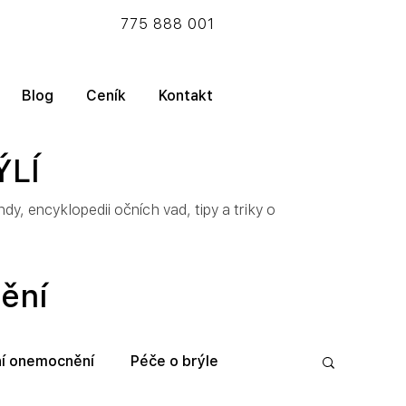
775 888 001
Blog
Ceník
Kontakt
ÝLÍ
y, encyklopedii očních vad, tipy a triky o
nění
í onemocnění
Péče o brýle