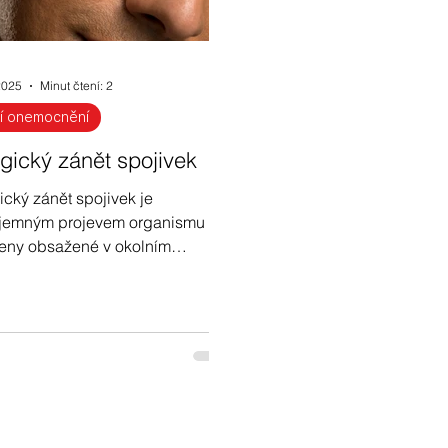
2025
Minut čtení: 2
í onemocnění
rgický zánět spojivek
ický zánět spojivek je
íjemným projevem organismu na
eny obsažené v okolním
ředí. Přečtěte si více o tomto
vu alergie v našem příspěvku.