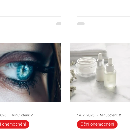
2025
Minut čtení: 2
14. 7. 2025
Minut čtení: 2
í onemocnění
Oční onemocnění