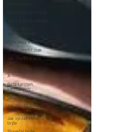
Měření zraku
Opravy a servis brýlí
Slevy a akční nabídky
Módní brýle -
aktuální trendy
Oční vady u dětí
Jak si zlepšit zrak
Jak zlepšit zrak u
dětí
Zdravé oči a vitamín
A
Beta karoten,
karotenoidy
Oční jóga
Jak zlepšit zrak na
dálku
Jak vybrat sluneční
brýle
Sluneční brýle