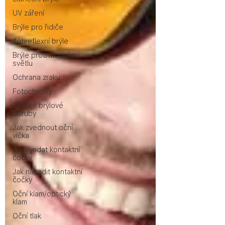
UV záření
Brýle pro řidiče
Antireflexní brýle
Brýle proti modrému
světlu
Ochrana zraku
Fotochromy
Dětské brýlové
obruby
Jak zvednout oční
víčka
Jak vyndat kontaktní
čočky
Jak nasadit kontaktní
čočky
Oční klam/optický
klam
Oční tlak