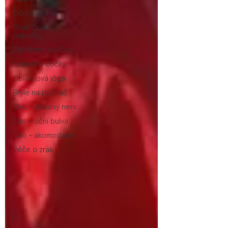
Oční migréna
První Optika -
pobočky
Zeštíhlení obličeje
Kontaktní čočky
Obličejová jóga
Brýle na počítač
Oko - zrakový nerv
Oko - oční bulva
Oko - akomodace
Péče o zrak