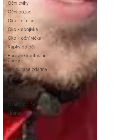
Oční cviky
Oční pozadí
Oko - sítnice
Oko - spojivka
Oko - oční víčka
Kapky do očí
Barevné kontaktní
čočky
Konzultace zdarma
Oko - duhovka
Dioptrické brýle
Oko - zornička
Oválný obličej
Hranatý obličej
Kulatý obličej
Špičatý obličej
Bolest hlavy