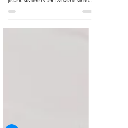
Fotochromy jsou skvělou volbou pro
řidiče i outdoorové sportovce. Jsou
jistotou skvělého vidění za každé situace.
Těmito speciálními úpravami vybavíme i
dioptrická skla.