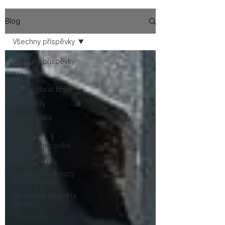
Blog
Všechny příspěvky
Všechny příspěvky
Aktuality
Jak si vybrat brýle
Oční vady
Rady optika
Brýle
Oční onemocnění
Péče o brýle
Nejčastější dotazy
na téma brýle
Informace ze světa
optiky
Oční čočky