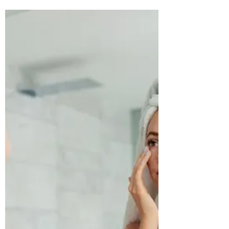
Zrakový nerv
Zrakový nerv má v oku nezastupitelnou
roli. Přenáší zrakové vjemy z oka do
mozku. Ohrožení jeho funkce znamená
ohrožení zraku.