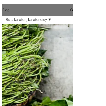
Blog
Beta karoten, karotenoidy
Všechny příspěvky
Aktuality
Jak si vybrat brýle
Oční vady
Rady optika
Brýle
Oční onemocnění
Péče o brýle
Nejčastější dotazy na téma
brýle
Informace ze světa optiky
Oční čočky
Měření zraku