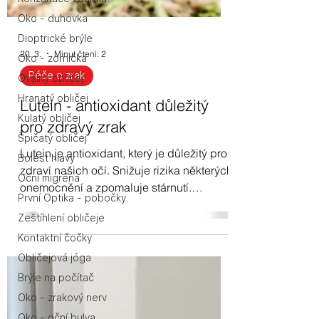
Oko - duhovka
Dioptrické brýle
Oko - zornička
Oválný obličej
20. 3.
Minut čtení: 2
Hranatý obličej
Péče o zrak
Kulatý obličej
Lutein - antioxidant důležitý
Špičatý obličej
pro zdravý zrak
Bolest hlavy
Lutein je antioxidant, který je důležitý pro
Oční migréna
zdraví našich očí. Snižuje rizika některých
První Optika - pobočky
onemocnění a zpomaluje stárnutí.
Zeštíhlení obličeje
Najdeme ho hlavně v zelenině.
Kontaktní čočky
Obličejová jóga
Brýle na počítač
Oko - zrakový nerv
Oko - oční bulva