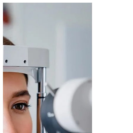
rady, jak si udržet dobrý zrak po co
nejdelší dobu. Přečtěte si.