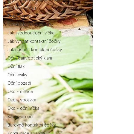
Ochrana zraku
Fotochromy
Dětské brýlové obruby
Jak zvednout oční víčka
Jak vyndat kontaktní čočky
Jak nasadit kontaktní čočky
Oční klam/optický klam
Oční tlak
Oční cviky
Oční pozadí
Oko - sítnice
Oko - spojivka
Oko - oční víčka
Kapky do očí
Barevné kontaktní čočky
Konzultace zdarma