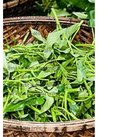
Opravy a servis brýlí
Slevy a akční nabídky
Módní brýle - aktuální trendy
Oční vady u dětí
Jak si zlepšit zrak
Jak zlepšit zrak u dětí
Zdravé oči a vitamín A
Beta karoten, karotenoidy
Oční jóga
Jak zlepšit zrak na dálku
Jak vybrat sluneční brýle
Sluneční brýle
UV záření
Brýle pro řidiče
Antireflexní brýle
Brýle proti modrému světlu