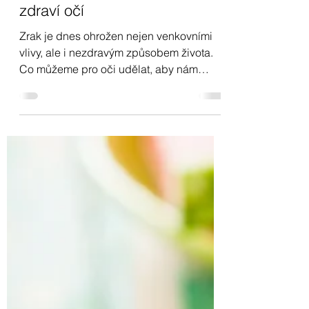
Péče o zrak
Péče o zrak, zaostřeno na
zdraví očí
Zrak je dnes ohrožen nejen venkovními
vlivy, ale i nezdravým způsobem života.
Co můžeme pro oči udělat, aby nám
sloužily co nejdéle? Přečtěte si o látkách
prospěšných pro náš zrak.