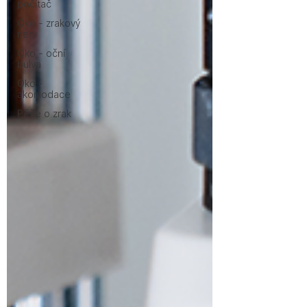
počítač
Oko - zrakový
nerv
Oko - oční
bulva
Oko -
akomodace
Péče o zrak