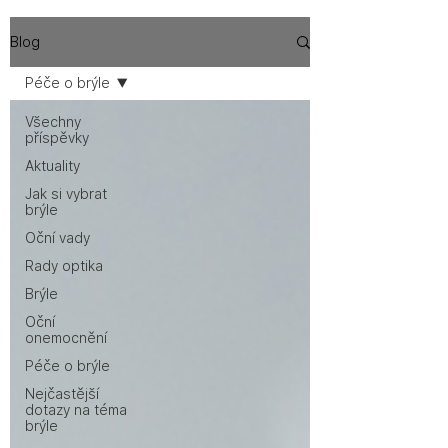
Blog
Péče o brýle
Všechny
příspěvky
Aktuality
Jak si vybrat
brýle
Oční vady
Rady optika
Brýle
Oční
onemocnění
Péče o brýle
Nejčastější
dotazy na téma
brýle