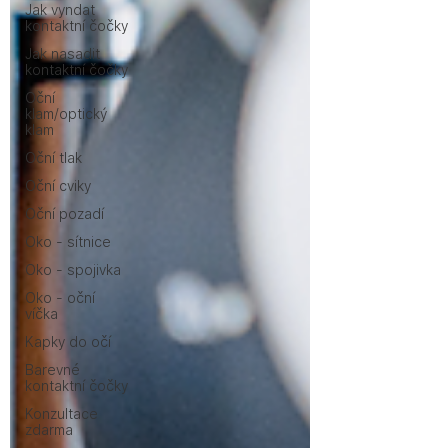
Jak vyndat
kontaktní čočky
Jak nasadit
kontaktní čočky
Oční
klam/optický
klam
Oční tlak
Oční cviky
Oční pozadí
Oko - sítnice
Oko - spojivka
Oko - oční
víčka
Kapky do očí
Barevné
kontaktní čočky
Konzultace
zdarma