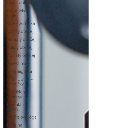
Oko - duhovka
Dioptrické
brýle
Oko - zornička
Oválný obličej
Hranatý obličej
Kulatý obličej
Špičatý obličej
Bolest hlavy
Oční migréna
První Optika -
pobočky
Zeštíhlení
obličeje
Kontaktní
čočky
Obličejová jóga
Brýle na