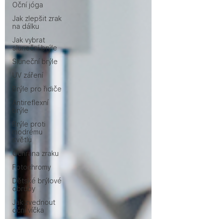
Oční jóga
Jak zlepšit zrak
na dálku
Jak vybrat
sluneční brýle
Sluneční brýle
UV záření
Brýle pro řidiče
Antireflexní
brýle
Brýle proti
modrému
světlu
Ochrana zraku
Fotochromy
Dětské brýlové
obruby
Jak zvednout
oční víčka