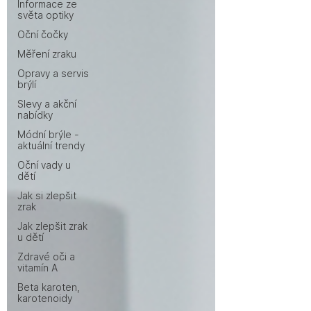
Informace ze
světa optiky
Oční čočky
Měření zraku
Opravy a servis
brýlí
Slevy a akční
nabídky
Módní brýle -
aktuální trendy
Oční vady u
dětí
Jak si zlepšit
zrak
Jak zlepšit zrak
u dětí
Zdravé oči a
vitamín A
Beta karoten,
karotenoidy