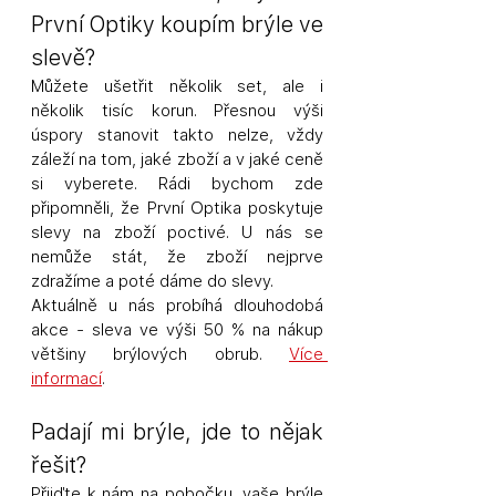
První Optiky koupím brýle ve 
slevě?
Můžete ušetřit několik set, ale i 
několik tisíc korun. Přesnou výši 
úspory stanovit takto nelze, vždy 
záleží na tom, jaké zboží a v jaké ceně 
si vyberete. Rádi bychom zde 
připomněli, že První Optika poskytuje 
slevy na zboží poctivé. U nás se 
nemůže stát, že zboží nejprve 
zdražíme a poté dáme do slevy. 
Aktuálně u nás probíhá dlouhodobá 
akce - sleva ve výši 50 % na nákup 
většiny brýlových obrub. 
Více 
informací
.
Padají mi brýle, jde to nějak 
řešit? 
Přijďte k nám na pobočku, vaše brýle 