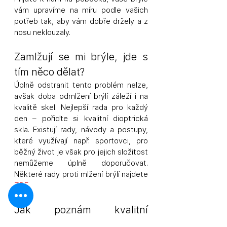
vám upravíme na míru podle vašich 
potřeb tak, aby vám dobře držely a z 
nosu neklouzaly.
Zamlžují se mi brýle, jde s 
tím něco dělat? 
Úplně odstranit tento problém nelze, 
avšak doba odmlžení brýlí záleží i na 
kvalitě skel. Nejlepší rada pro každý 
den – pořiďte si kvalitní dioptrická 
skla. Existují rady, návody a postupy, 
které využívají např. sportovci, pro 
běžný život je však pro jejich složitost 
nemůžeme úplně doporučovat. 
Některé rady proti mlžení brýlí najdete 
ZDE
.
Jak poznám kvalitní 
dioptrická skla? Každá 