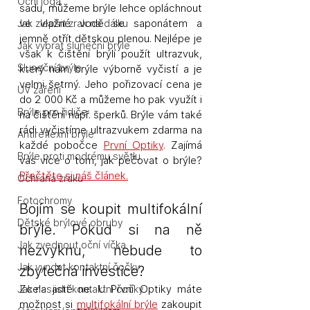
Oční jóga
sadu, můžeme brýle lehce opláchnout 
ve vlažné vodě se saponátem a 
Jak zlepšit zrak na dálku
jemně otřít dětskou plenou. Nejlépe je 
Jak vybrat sluneční brýle
však k čištění brýlí použít ultrazvuk, 
Sluneční brýle
který nám brýle výborně vyčistí a je 
velmi šetrný. Jeho pořizovací cena je 
UV záření
do 2 000 Kč a můžeme ho pak využít i 
Brýle pro řidiče
na čištění např. šperků. Brýle vám také 
rádi vyčistíme ultrazvukem zdarma na 
Antireflexní brýle
každé pobočce 
První Optiky
.
 Zajímá 
Brýle proti modrému světlu
vás více o tom, jak pečovat o brýle? 
Přečtěte si náš článek.
Ochrana zraku
Fotochromy
Bojím se koupit multifokální 
Dětské brýlové obruby
brýle. Pokud si na ně 
Jak zvednout oční víčka
nezvyknu, nebude to 
Jak vyndat kontaktní čočky
zbytečná investice?
Zcela jistě ne. U První Optiky máte 
Jak nasadit kontaktní čočky
možnost si 
multifokální brýle
 zakoupit 