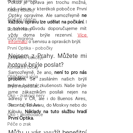
Hranatý obličej
Pokud je oprava jen trochu možná, 
rádi vám je v kterékoli pobočce První 
Kulatý obličej
Optiky opravíme. Ale samozřejmě 
ne 
Špičatý obličej
každou opravu lze udělat na počkání.
 I 
z tohoto důvodu doporučujeme mít 
Bolest hlavy
vždy doma brýle rezervní. 
Více 
Oční migréna
informací
 o servisu a opravách brýlí. 
První Optika - pobočky
Nejsem z Prahy. Můžete mi 
Zeštíhlení obličeje
hotové brýle poslat?
Kontaktní čočky
Samozřejmě, že ano, 
není to pro nás 
Obličejová jóga
problém.
 Se zasíláním našich brýlí 
máme bohaté zkušenosti. Naše brýle 
Brýle na počítač
jsme zákazníkům posílali nejen na 
Oko - zrakový nerv
adresy v ČR, ale i do Buenos Aires, 
Toronta, Tel Avivu, do Moskvy nebo do 
Oko - oční bulva
Kábulu. 
Náklady na tuto službu hradí 
Oko - akomodace
První Optika.
Péče o zrak
Můžu u vás využít benefitní 