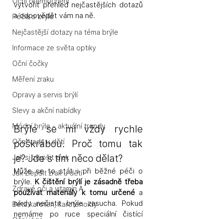
Oční onemocnění
vytvořit přehled nejčastějších dotazů 
a odpovědět vám na ně. 
Péče o brýle
Nejčastější dotazy na téma brýle
Informace ze světa optiky
Oční čočky
Měření zraku
Opravy a servis brýlí
Slevy a akční nabídky
Módní brýle - aktuální trendy
Brýle se mi vždy rychle 
poškrábou. Proč tomu tak 
Oční vady u dětí
je? Jde s tím něco dělat? 
Jak si zlepšit zrak
Může se to stát i při běžné péči o 
Jak zlepšit zrak u dětí
brýle. 
K čištění brýlí je zásadně třeba 
Zdravé oči a vitamín A
používat materiály k tomu určené
 a 
nikdy nečistit brýle zasucha. Pokud 
Beta karoten, karotenoidy
nemáme po ruce speciální čistící 