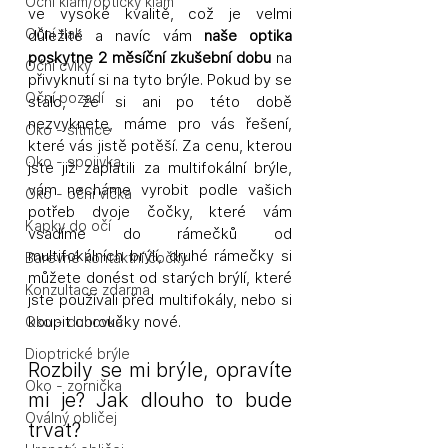
Oční klam/optický klam
ve vysoké kvalitě, což je velmi 
Oční tlak
důležité a navíc vám 
naše optika 
poskytne 2 měsíční zkušební dobu
 na 
Oční cviky
přivyknutí si na tyto brýle. Pokud by se 
Oční pozadí
stalo, že si ani po této době 
nezvyknete, máme pro vás řešení, 
Oko - sítnice
které vás jistě potěší. Za cenu, kterou 
Oko - spojivka
jste již zaplatili za multifokální brýle, 
vám necháme vyrobit podle vašich 
Oko - oční víčka
potřeb dvoje čočky, které vám 
Kapky do očí
vsadíme do rámečků od 
multifokálních brýlí, druhé rámečky si 
Barevné kontaktní čočky
můžete donést od starých brýlí, které 
Konzultace zdarma
jste používali před multifokály, nebo si 
koupit obroučky nové. 
Oko - duhovka
Dioptrické brýle
Rozbily se mi brýle, opravíte 
Oko - zornička
mi je? Jak dlouho to bude 
Oválný obličej
trvat?