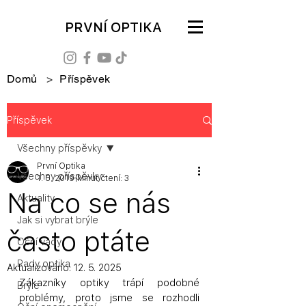
PRVNÍ OPTIKA
Domů
>
Příspěvek
Příspěvek
Všechny příspěvky
První Optika
Všechny příspěvky
1. 5. 2019
Minut čtení: 3
Na co se nás
Aktuality
Jak si vybrat brýle
často ptáte
Oční vady
Rady optika
Aktualizováno:
12. 5. 2025
Zákazníky optiky trápí podobné 
Brýle
problémy, proto jsme se rozhodli 