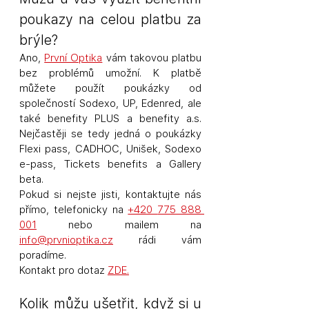
poukazy na celou platbu za 
brýle?
Ano, 
První Optika
 vám takovou platbu 
bez problémů umožní. K platbě 
můžete použít poukázky od 
společností Sodexo, UP, Edenred, ale 
také benefity PLUS a benefity a.s. 
Nejčastěji se tedy jedná o poukázky 
Flexi pass, CADHOC, Unišek, Sodexo 
e-pass, Tickets benefits a Gallery 
beta. 
Pokud si nejste jisti, kontaktujte nás 
přímo, telefonicky na 
+420 
775 888 
001
 nebo mailem na  
info@prvnioptika.cz
 rádi vám 
poradíme.
Kontakt pro dotaz 
ZDE
.
Kolik můžu ušetřit, když si u 