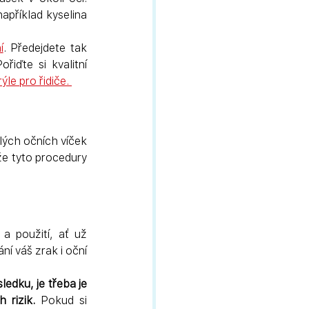
apříklad kyselina 
í
. Předejdete tak 
stárnutí pokožky, tvorbě vrásek a ochabování kůže víček i očního okolí. Pořiďte si kvalitní 
ýle pro řidiče. 
lých očních víček 
že tyto procedury 
a použití, ať už 
 váš zrak i oční 
edku, je třeba je 
 rizik.
 Pokud si 