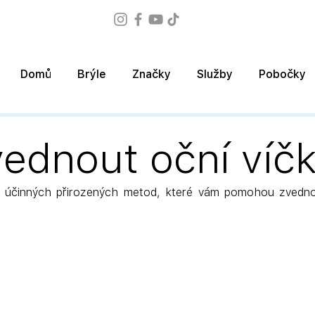
Domů
Brýle
Značky
Služby
Pobočky
vednout oční víč
 účinných přirozených metod, které vám pomohou zvednou