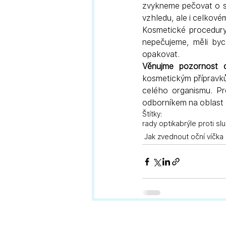
zvykneme pečovat o se
vzhledu, ale i celkov
Kosmetické procedury 
nepečujeme, měli byc
opakovat.
Věnujme pozornost c
kosmetickým přípravk
celého organismu. Pro
odborníkem na oblast 
Štítky:
rady optika
brýle proti slu
Jak zvednout oční víčka