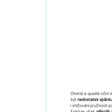
Oteklá a spadlá oční 
být
 nedostatek spánku
i snižování pružnosti 
Existuje však 
několik