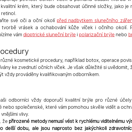
 kvalitní krém, který bude obsahovat účinné složky, jako je n
retinol.
aňte své oči a oční okolí 
před nadbytkem slunečního zářen
bízíme vám 
dioptrické sluneční brýle
i 
polarizační brýle
nebo 
br
rocedury
 i různé kosmetické procedury, například botox, operace povis
ívány ke zvednutí očních víček. Je však důležité si uvědomit, 
 být vždy prováděny kvalifikovaným odborníkem.
ši odborníci vždy doporučí kvalitní brýle pro různé účely 
é nebo společenské, které vám pomohou skvěle vidět a ochrání
vnějšími vlivy.
, že 
přirozené metody nemusí vést k rychlému viditelnému výsl
o delší dobu, ale jsou naprosto bez jakýchkoli zdravotních