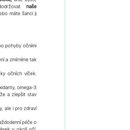
dodržovat 
naše 
bo máte šanci ji 
bo pohyby očními 
ní a zmírníme tak 
y očních víček. 
oxidanty, omega-3 
že a zlepšit stav 
 ale i pro zdraví 
aždodenní péče o 
sek v okolí očí. 