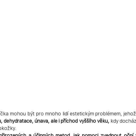
víčka mohou být pro mnoho lidí estetickým problémem, jeh
, dehydratace, únava, ale i příchod vyššího věku,
 kdy dochází
pokožky.
 přirozených a účinných metod, jak pomoci zvednout oční 