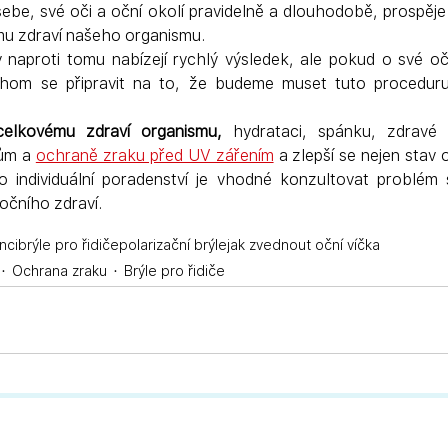
be, své oči a oční okolí pravidelně a dlouhodobě, prospěje
ému zdraví našeho organismu.
naproti tomu nabízejí rychlý výsledek, ale pokud o své oči
hom se připravit na to, že budeme muset tuto proceduru d
elkovému zdraví organismu,
 hydrataci, spánku, zdravé s
ům a 
ochraně zraku před UV zářením
a zlepší se nejen stav o
 individuální poradenství je vhodné konzultovat problém 
očního zdraví.
nci
brýle pro řidiče
polarizační brýle
jak zvednout oční víčka
Ochrana zraku
Brýle pro řidiče