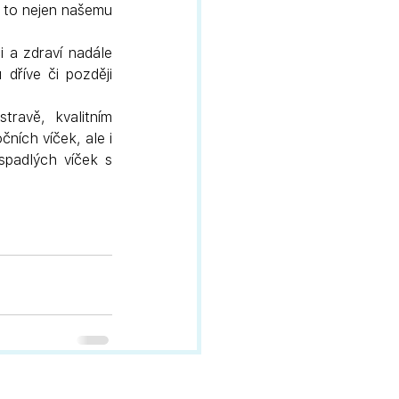
 to nejen našemu 
 a zdraví nadále 
říve či později 
travě, kvalitním 
čních víček, ale i 
spadlých víček s 