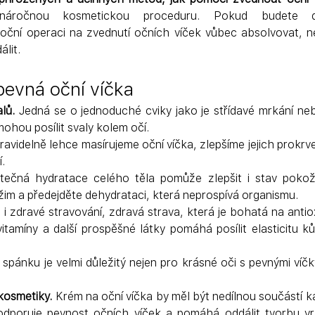
 náročnou kosmetickou proceduru. Pokud budete 
oční operaci na zvednutí očních víček vůbec absolvovat, ne
lit.
 pevná oční víčka
lů.
 Jedná se o jednoduché cviky jako je střídavé mrkání ne
ohou posílit svaly kolem očí.
ravidelně lehce masírujeme oční víčka, zlepšíme jejich prokrve
í.
tečná hydratace celého těla pomůže zlepšit i stav pokožk
žim a předejděte dehydrataci, která neprospívá organismu.
e i zdravé stravování, zdravá strava, která je bohatá na anti
itamíny a další prospěšné látky pomáhá posílit elasticitu ků
spánku je velmi důležitý nejen pro krásné oči s pevnými víčky,
 kosmetiky.
 Krém na oční víčka by měl být nedílnou součástí k
podporuje pevnost očních víček a pomáhá oddálit tvorbu vrá