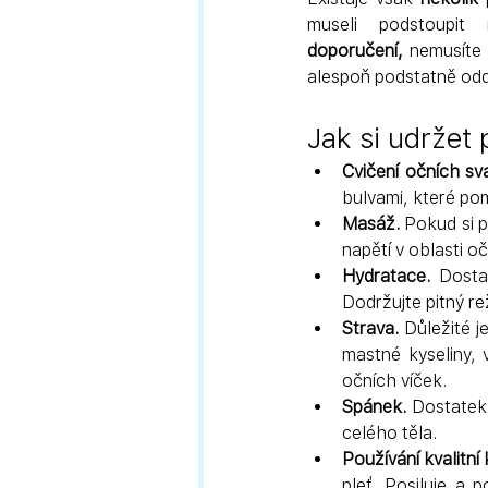
museli podstoupit
doporučení,
 nemusíte 
alespoň podstatně oddá
Jak si udržet
Cvičení očních sva
bulvami, které pom
Masáž.
 Pokud si p
napětí v oblasti oč
Hydratace.
 Dosta
Dodržujte pitný re
Strava.
 Důležité j
mastné kyseliny, v
očních víček.
Spánek.
 Dostatek 
celého těla.
Používání kvalitní
pleť. Posiluje a 