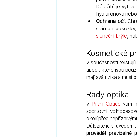
Důležité je vybrat
hyaluronová nebo 
Ochrana očí.
 Chr
sluneční brýle
, na
Kosmetické p
V současnosti existují
apod., které jsou použ
mají svá rizika a musí
Rady optika
V 
První Optice
 vám na
sportovní, volnočasov
okolí před nepříznivými 
Důležité je si uvědomit
provádět pravidelně p