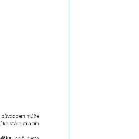
ož původcem může 
 ke stárnutí a tím 
víčka,
 aniž byste 