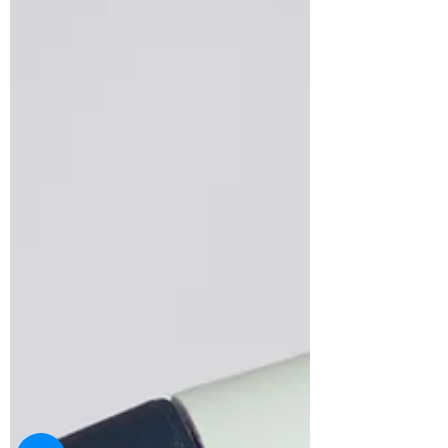
Objekt, na který se člověk dívá zpříma se
promítá...