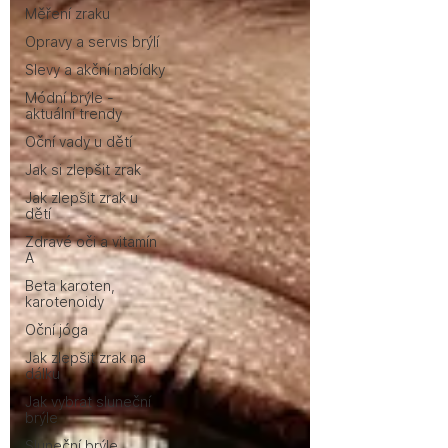
Měření zraku
Opravy a servis brýlí
Slevy a akční nabídky
Módní brýle -
aktuální trendy
Oční vady u dětí
Jak si zlepšit zrak
Jak zlepšit zrak u
dětí
Zdravé oči a vitamín
A
Beta karoten,
karotenoidy
Oční jóga
Jak zlepšit zrak na
dálku
Jak vybrat sluneční
brýle
Sluneční brýle