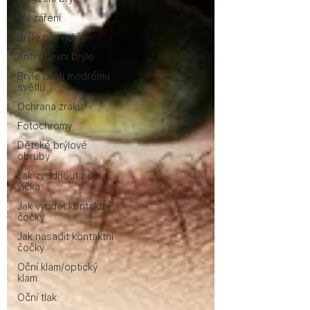
UV záření
Brýle pro řidiče
Antireflexní brýle
Brýle proti modrému
světlu
Ochrana zraku
Fotochromy
Dětské brýlové
obruby
Jak zvednout oční
víčka
Jak vyndat kontaktní
čočky
Jak nasadit kontaktní
čočky
Oční klam/optický
klam
Oční tlak