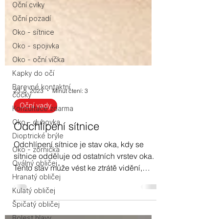
Oční cviky
Oční pozadí
Oko - sítnice
Oko - spojivka
Oko - oční víčka
Kapky do očí
Barevné kontaktní
čočky
Konzultace zdarma
23. 5. 2023
Minut čtení: 3
Oko - duhovka
Oční vady
Dioptrické brýle
Odchlípení sítnice
Oko - zornička
Oválný obličej
Odchlípení sítnice je stav oka, kdy se
sítnice odděluje od ostatních vrstev oka.
Hranatý obličej
Tento stav může vést ke ztrátě vidění,
Kulatý obličej
pokud nedojde k...
Špičatý obličej
Bolest hlavy