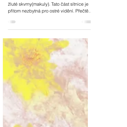
Makulární degenerace
Makulární degenerace je onemocnění
žluté skvrny(makuly). Tato část sítnice je
přitom nezbytná pro ostré vidění. Přečtěte
si více.