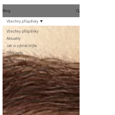
Blog
Všechny příspěvky
Všechny příspěvky
Aktuality
Jak si vybrat brýle
Oční vady
Rady optika
Brýle
Oční onemocnění
Péče o brýle
Nejčastější dotazy
na téma brýle
Informace ze světa
optiky
Oční čočky