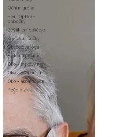
Oční migréna
První Optika -
pobočky
Zeštíhlení obličeje
Kontaktní čočky
Obličejová jóga
Brýle na počítač
Oko - zrakový nerv
Oko - oční bulva
Oko - akomodace
Péče o zrak