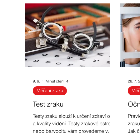
Nejčastější dotazy na téma brýle
Inform
Slevy a akční nabídky
Módní brýle - aktu
Zdravé oči a vitamín A
Beta karoten, ka
9. 6.
Minut čtení: 4
28. 7. 
Sluneční brýle
UV záření
Brýle pro ř
Měření zraku
Měř
Test zraku
Očn
Dětské brýlové obruby
Testy zraku slouží k určení zdraví očí
Pravi
a kvality vidění. Testy zrakové ostrosti
zraku
nebo barvocitu vám provedeme v
Jak č
optice, oftalmologické vyšetření
prová