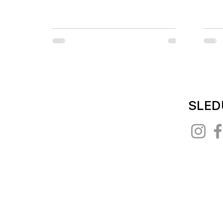
provádí lékař..
První
SLED