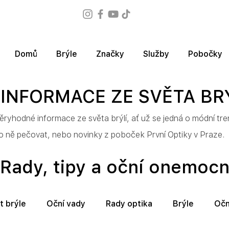
Domů
Brýle
Značky
Služby
Pobočky
INFORMACE ZE SVĚTA BR
ryhodné informace ze světa brýlí, ať už se jedná o módní trend
 o ně pečovat, nebo novinky z poboček První Optiky v Praze.
Rady, tipy a oční onemoc
t brýle
Oční vady
Rady optika
Brýle
Očn