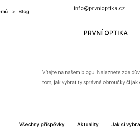
info@prvnioptika.cz
omů
>
Blog
PRVNÍ OPTIKA
Vítejte na našem blogu. Naleznete zde důvě
tom, jak vybrat ty správné obroučky či jak
Všechny příspěvky
Aktuality
Jak si vybra