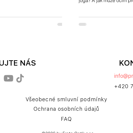
jóga? A jak může očím pr
 Optice.
zdravý životní styl? Přečtě
UJTE NÁS
KO
info@pr
+420 
Všeobecné smluvní podmínky
Ochrana osobních údajů
FAQ