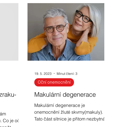
Opravy a servis brýlí
Jak zlepšit zrak u dětí
Jak vybrat sluneční brýle
19. 5. 2023
Minut čtení: 3
lu
Ochrana zraku
Fotochromy
Oční onemocnění
 zraku-
Makulární degenerace
Makulární degenerace je
onemocnění žluté skvrny(makuly).
vám
Tato část sítnice je přitom nezbytná
 Co je oční
pro ostré vidění. Přečtěte si více.