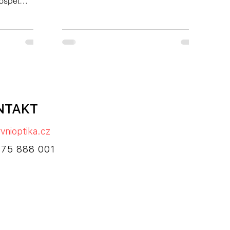
ospět
te si.
NTAKT
vnioptika.cz
775 888 001