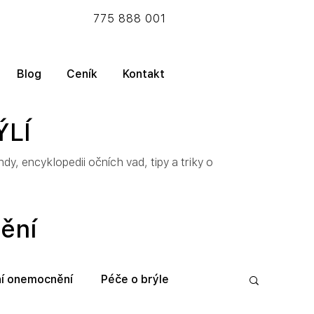
775 888 001
Blog
Ceník
Kontakt
ÝLÍ
y, encyklopedii očních vad, tipy a triky o
nění
í onemocnění
Péče o brýle