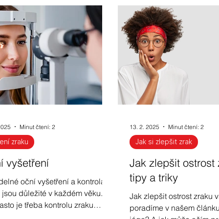
ace ze světa optiky
Oční čočky
Měření zraku
ální trendy
Oční vady u dětí
Jak si zlepšit zrak
rotenoidy
Oční jóga
Jak zlepšit zrak na dálku
2025
Minut čtení: 2
13. 2. 2025
Minut čtení: 2
idiče
Antireflexní brýle
Brýle proti modrému svět
ení zraku
Jak si zlepšit zrak
í vyšetření
Jak zlepšit ostrost
tipy a triky
delné oční vyšetření a kontrola
 jsou důležité v každém věku.
Jak zlepšit ostrost zraku 
asto je třeba kontrolu zraku
poradíme v našem článku.
dět? Možnost kontroly dioptrií v