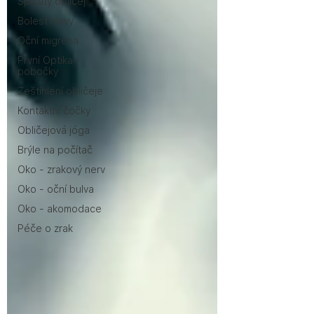
Špičatý obličej
Bolest hlavy
Oční migréna
První Optika -
pobočky
Zeštíhlení obličeje
Kontaktní čočky
Obličejová jóga
Brýle na počítač
Oko - zrakový nerv
Oko - oční bulva
Oko - akomodace
Péče o zrak