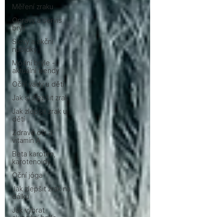
Měření zraku
Opravy a servis
brýlí
Slevy a akční
nabídky
Módní brýle -
aktuální trendy
Oční vady u dětí
Jak si zlepšit zrak
Jak zlepšit zrak u
dětí
Zdravé oči a
vitamín A
Beta karoten,
karotenoidy
Oční jóga
Jak zlepšit zrak na
dálku
Jak vybrat