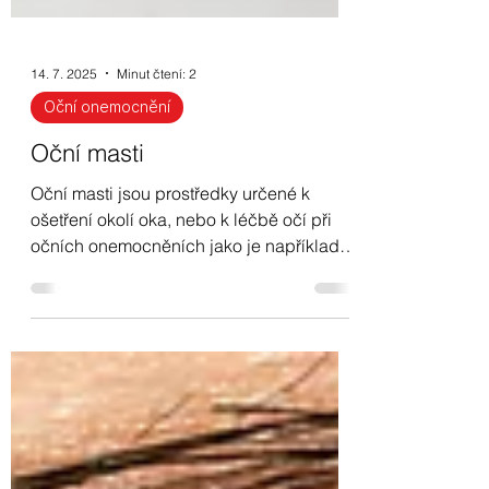
14. 7. 2025
Minut čtení: 2
Oční onemocnění
Oční masti
Oční masti jsou prostředky určené k
ošetření okolí oka, nebo k léčbě očí při
očních onemocněních jako je například
alergie. Přečtěte si více v našem
příspěvku.