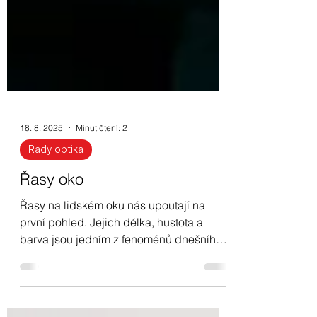
18. 8. 2025
Minut čtení: 2
Rady optika
Řasy oko
Řasy na lidském oku nás upoutají na
první pohled. Jejich délka, hustota a
barva jsou jedním z fenoménů dnešního
vnímání krásy.