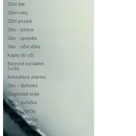
Oční tlak
Oční cviky
Oční pozadí
Oko - sítnice
Oko - spojivka
Oko - oční víčka
Kapky do očí
Barevné kontaktní
čočky
Konzultace zdarma
Oko - duhovka
Dioptrické brýle
Oko - zornička
Oválný obličej
Hranatý obličej
Kulatý obličej