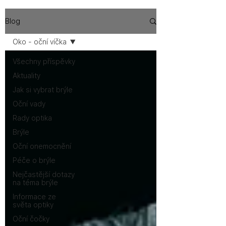
Blog
Oko - oční víčka
Všechny příspěvky
Aktuality
Jak si vybrat brýle
Oční vady
Rady optika
Brýle
Oční onemocnění
Péče o brýle
Nejčastější dotazy
na téma brýle
Informace ze
světa optiky
Oční čočky