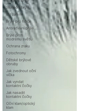
sluneční brýle
Sluneční brýle
UV záření
Brýle pro řidiče
Antireflexní brýle
Brýle proti
modrému světlu
Ochrana zraku
Fotochromy
Dětské brýlové
obruby
Jak zvednout oční
víčka
Jak vyndat
kontaktní čočky
Jak nasadit
kontaktní čočky
Oční klam/optický
klam